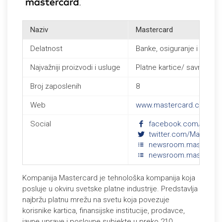
Naziv
Mastercard
Delatnost
Banke, osiguranje i fondov
Najvažniji proizvodi i usluge
Platne kartice/ savremene 
Broj zaposlenih
8
Web
www.mastercard.com/rs
Social
facebook.com/Master
twitter.com/Masterc
newsroom.mastercar
newsroom.masterca
Kompanija Mastercard je tehnološka kompanija koja
posluje u okviru svetske platne industrije. Predstavlja
najbržu platnu mrežu na svetu koja povezuje
korisnike kartica, finansijske institucije, prodavce,
javne uprave i poslovne subjekte u preko 210