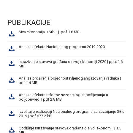
PUBLIKACIJE
Siva ekonomija u Srbiji | .pdf 1.8 MB
Analiza efekata Nacionalnog programa 2019-2020 |
Istraživanje stavova građana o sivoj ekonomiji 2020 | pptx 1.6
MB
Analiza proširenja pojednostavljenog angažovanja radnika |
pdf 1.4 MB
Analiza efekata reforme sezonskog zapošljavanja u
poljoprivredi | pdf 2.8 MB
Izveštaj o realizaciji Nacionalnog programa za suzbijanje SE u
2019 | pdf 677.2 kB
Godišnje istraživanje stavova građana o sivoj ekonomiji | 1.5
MB