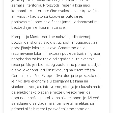
zemalja i teritorija. Proizvodi i rešenja koja nudi
kompanija Mastercard čine svakodnevne trgovačke
aktivnosti - kao što su kupovina, putovanje,
poslovanje i upravljanje finansijama - jednostavnijim,
bezbednijim i efikasnijim za sve.
Kompanija Mastercard se nalazi u jedinstvenoj
poziciji da iskoristi svoju stručnost i mogućnosti za
poboljšanje lokalnih uslova. Smatramo da je
razumevanje lokalnih faktora i potreba tržišnih igrača
neophodno za kreiranje prilagođenih i relevantnih
rešenja, što je i bio razlog zašto smo poručili studiju
o sivoj ekonomiji od Ernst&Young na osam tržišta
Centralne i Južne Evrope. Ova studija je pokazala da
je nivo sive ekonomije u zemljama Balkana na
visokom nivou, a u isto vreme, studija je ukazala na to
da elektronsko plaćanje može u velikoj meri da
doprinese rešenju problema sive ekonomije. Mi već
sarađujemo sa vladama širom sveta na efikasnoj
primeni sličnih mera i posvećeni smo tome da