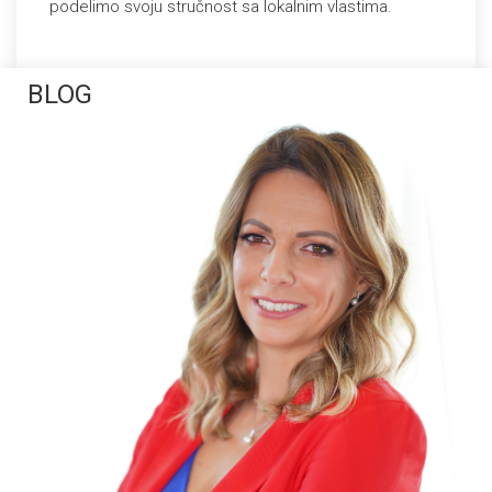
podelimo svoju stručnost sa lokalnim vlastima.
BLOG
Deja
S