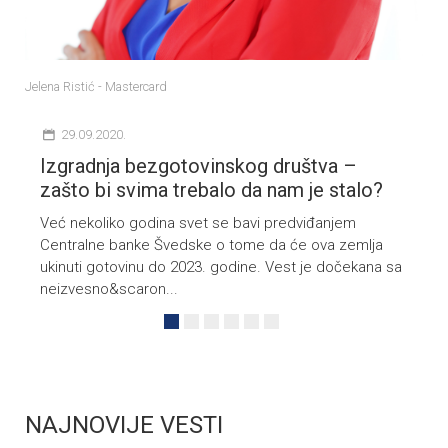
V
k
n
Jelena Ristić - Mastercard
k
29.09.2020.
a
Izgradnja bezgotovinskog društva –
zašto bi svima trebalo da nam je stalo?
a
Već nekoliko godina svet se bavi predviđanjem
Centralne banke Švedske o tome da će ova zemlja
ukinuti gotovinu do 2023. godine. Vest je dočekana sa
neizvesno&scaron...
NAJNOVIJE VESTI