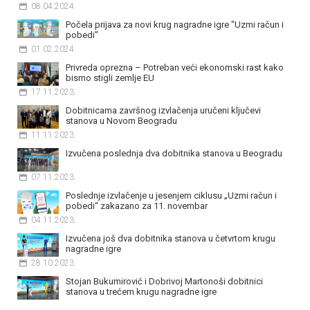
08.04.2024.
Počela prijava za novi krug nagradne igre "Uzmi račun i
pobedi"
01.02.2024.
Privreda oprezna – Potreban veći ekonomski rast kako
bismo stigli zemlje EU
17.11.2023.
Dobitnicama završnog izvlačenja uručeni ključevi
stanova u Novom Beogradu
11.11.2023.
Izvučena poslednja dva dobitnika stanova u Beogradu
07.11.2023.
Poslednje izvlačenje u jesenjem ciklusu „Uzmi račun i
pobedi“ zakazano za 11. novembar
04.11.2023.
Izvučena još dva dobitnika stanova u četvrtom krugu
nagradne igre
28.10.2023.
Stojan Bukumirović i Dobrivoj Martonoši dobitnici
stanova u trećem krugu nagradne igre