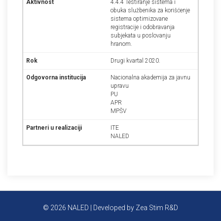
4.4.4 Testiranje sistema i
obuka službenika za korišćenje
sistema optimizovane
registracije i odobravanja
subjekata u poslovanju
hranom.
Drugi kvartal 2020.
Nacionalna akademija za javnu
upravu
PU
APR
MPŠV
ITE
NALED
© 2026
NALED
| Developed by
Zea Stim R&D