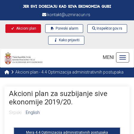
kontakt@uzmiracun.rs
Akcioni plan
Poreski alarm
Inspektor.gov.rs
Kako prijaviti
MENI
Toggl
Akcioni plan - 4.4 Optimizacija administrativnih postupaka
Akcioni plan za suzbijanje sive
ekonomije 2019/20.
Srpski
English
Mera 4.4 Optimizacija administrativnih postupaka