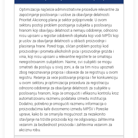
Optimizacija najčešće administrativne procedure relevantne za
započinjanje poslovanja i uslove za obavlјanje delatnosti.
Prioritet Akcionog plana je sektor polјoprivrede. U ovom
sektoru postoji problem postojanja subjekta u poslovanju
hranom koji obavlјaju delatnost a nemaju odobrenje, odnosno
nisu upisani u registar odobrenih objekata koji vodi MPŠV koji
je uslov za obavlјanje delatnosti u oblasti proizvodnje i
plasiranja hrane. Pored toga, sličan problem postoji kod
proizvodnje i prometa alkoholnih pića i proizvodnje grožđa i
vina, koji nisu upisani u relevantne registre te se smatraju
neregistrovanim subjektom. Naime, svi subjekti se mogu
smatrati da posluju u sivoj zoni, a da sa tim nisu upoznati
zbog nepoznavanja propisa i obaveze da se registruju u ovom
registru. Rešenje za veće poštovanje propisa i fer konkurenciju
u ovom sektoru je optimizacija procedura za registraciju
odnosno odobrenje za obavlјanje delatnosti za subjekte u
poslovanju hranom, koja će omogućiti i efikasnu kontrolu kroz
automatizovanu razmenu podataka između institucija.
Dodatno, potrebno je omogućiti razmenu informacija o
proizvođačima kafe dvosmerno između MPŠV i Poreske
uprave, kako bi se smanjila mogućnost za nezakonito
stavlјanje na tržište proizvoda koji ne odgovaraju zahtevima
vezanim za bezbednost proizvoda i zahtevima vezanim za
akciznu robu.