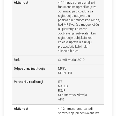
4.4.1 Izrada biznis analize i
funkcionalne specifikacije za
optimizaciju procedura za
registraciju subjekata u
poslovanju hranom kod APR-a,
kod MPŠV-a, (sa mogućnošću
uklјučivanja i procesa
odobravanja subjekata), kao i
registracije subjekata kod
Poreske uprave u slučaju
proizvođača kafe i jakih
alkoholnih pića.
Četvrti kvartal 2019.
MPŠV
MFIN - PU
ITE
NALED
RSJP
Ministarstvo zdravlјa
APR
4.4.2 Izmena propisa radi
sprovođenja preporuka analize