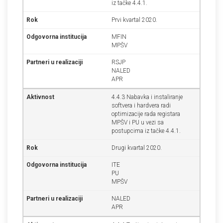
iz tačke 4.4.1.
Prvi kvartal 2020.
MFIN
MPŠV
RSJP
NALED
APR
4.4.3 Nabavka i instaliranje
softvera i hardvera radi
optimizacije rada registara
MPŠV i PU u vezi sa
postupcima iz tačke 4.4.1.
Drugi kvartal 2020.
ITE
PU
MPŠV
NALED
APR